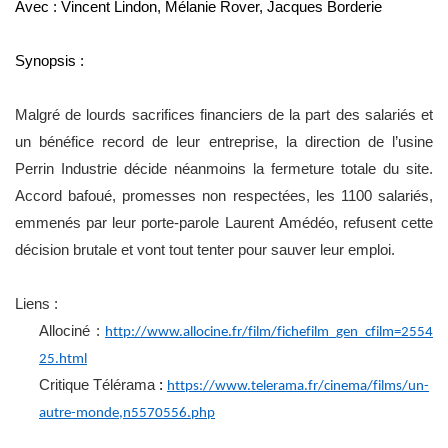
Avec :
Vincent Lindon
,
Mélanie Rover
,
Jacques Borderie
Synopsis :
Malgré de lourds sacrifices financiers de la part des salariés et
un bénéfice record de leur entreprise, la direction de l’usine
Perrin Industrie décide néanmoins la fermeture totale du site.
Accord bafoué, promesses non respectées, les 1100 salariés,
emmenés par leur porte‑parole Laurent
Amédéo
, refusent cette
décision brutale et vont tout tenter pour sauver leur emploi.
Liens :
Allociné
:
http://www.allocine.fr/film/fichefilm_gen_cfilm=2554
25.html
Critique Télérama
:
https://www.telerama.fr/cinema/films/un-
autre-monde,n5570556.php