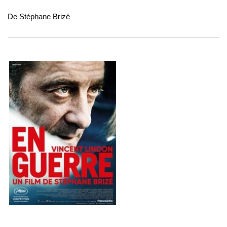
De S
téphane
Brizé