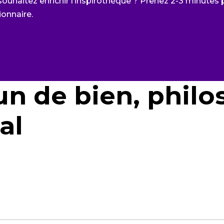
souhaitez enrichir l’inspirothèque ? Prenez 2-3 minutes
ionnaire
.
un de bien, phil
al