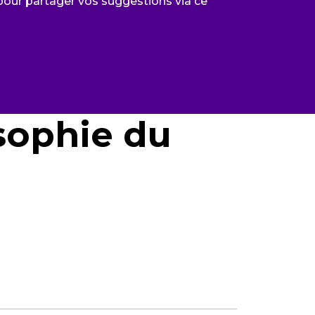
 pour partager vos suggestions via
ce
osophie du