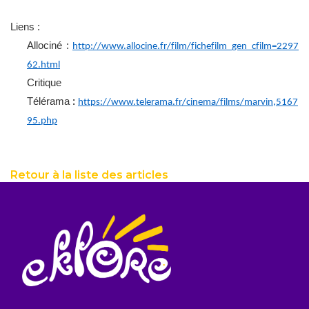
Liens :
Allociné
:
http://www.allocine.fr/film/fichefilm_gen_cfilm=2297
62.html
Critique
Télérama
:
https://www.telerama.fr/cinema/films/marvin,5167
95.php
Retour à la liste des articles