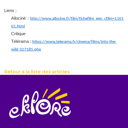
Liens :
Allociné
:
http://www.allocine.fr/film/fichefilm_gen_cfilm=1101
01.html
Critique
Télérama
:
https://www.telerama.fr/cinema/films/into-the-
wild,327185.php
Retour à la liste des articles